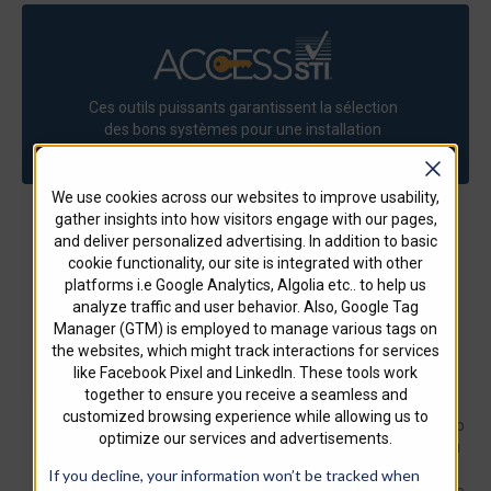
Ces outils puissants garantissent la sélection
des bons systèmes pour une installation
rapide et rentable de tous vos projets.
We use cookies across our websites to improve usability,
gather insights into how visitors engage with our pages,
and deliver personalized advertising. In addition to basic
cookie functionality, our site is integrated with other
platforms i.e Google Analytics, Algolia etc.. to help us
analyze traffic and user behavior. Also, Google Tag
Manager (GTM) is employed to manage various tags on
the websites, which might track interactions for services
LCI Intumescent
Blocs coupe-feu
like Facebook Pixel and LinkedIn. These tools work
Firestop Sealant
SBR
together to ensure you receive a seamless and
customized browsing experience while allowing us to
(scellant coupe-feu
Les blocs SpecSeal® Firestop
optimize our services and advertisements.
sont des produits coupe-feu
intumescent)
de pénétration qui
If you decline, your information won’t be tracked when
Le mastic SpecSeal LCI
ressemblent à des briques de