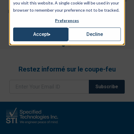
you visit this website. A single cookie will be used in your
possède d'excellentes
mousse.
browser to remember your preference not to be tracked.
propriétés de calfeutrage, ce
qui le rend facile à appliquer
Preferences
dans les applications
verticales et aériennes.
Decline
Accept
Restez informé sur le coupe-feu