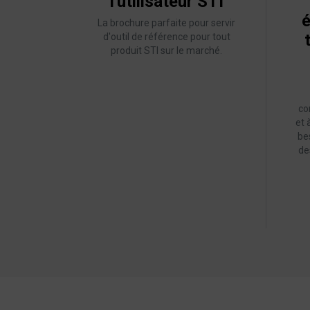
l'utilisateur STI
é
La brochure parfaite pour servir
d'outil de référence pour tout
produit STI sur le marché.
co
et 
be
de