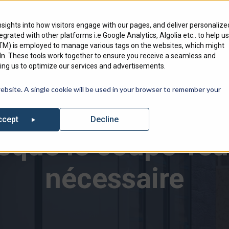
Où acheter
Recherc
nsights into how visitors engage with our pages, and deliver personalize
ntegrated with other platforms i.e Google Analytics, Algolia etc.. to help us
Produits
Marchés que
nous servons
Res
GTM) is employed to manage various tags on the websites, which might
edIn. These tools work together to ensure you receive a seamless and
ng us to optimize our services and advertisements.
tre liste d’événements à venir où vous pourrez retrouver Specified 
website. A single cookie will be used in your browser to remember your
Decline
ccept
sque le coupe-feu
nécessaire