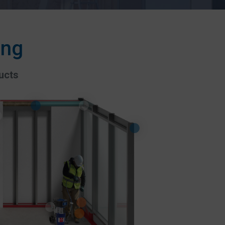
ing
ucts