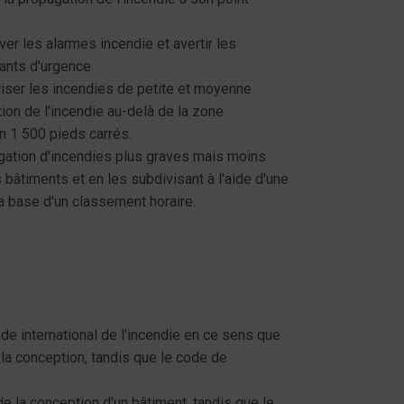
ver les alarmes incendie et avertir les
nants d'urgence
riser les incendies de petite et moyenne
on de l'incendie au-delà de la zone
on 1 500 pieds carrés.
gation d'incendies plus graves mais moins
s bâtiments et en les subdivisant à l'aide d'une
la base d'un classement horaire.
ode international de l'incendie en ce sens que
e la conception, tandis que le code de
de la conception d'un bâtiment, tandis que le