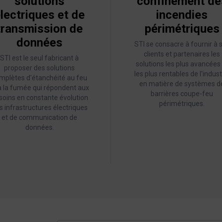
solutions
confinement de
lectriques et de
incendies
transmission de
périmétriques
données
STI se consacre à fournir à 
clients et partenaires les
STI est le seul fabricant à
solutions les plus avancées
proposer des solutions
les plus rentables de l'indust
mplètes d'étanchéité au feu
en matière de systèmes d
à la fumée qui répondent aux
barrières coupe-feu
soins en constante évolution
périmétriques.
s infrastructures électriques
et de communication de
données.