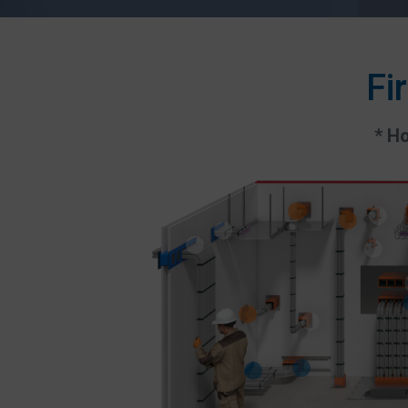
Fi
* H