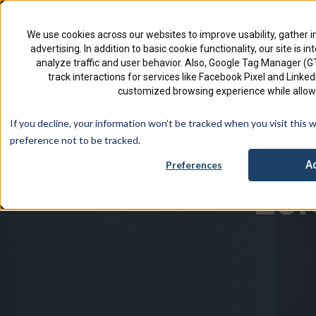
North America
Français - Canada
We use cookies across our websites to improve usability, gather i
advertising. In addition to basic cookie functionality, our site is i
analyze traffic and user behavior. Also, Google Tag Manager (
track interactions for services like Facebook Pixel and Link
customized browsing experience while allowi
Consultez no
If you decline, your information won’t be tracked when you visit this 
preference not to be tracked.
A
Preferences
Lor