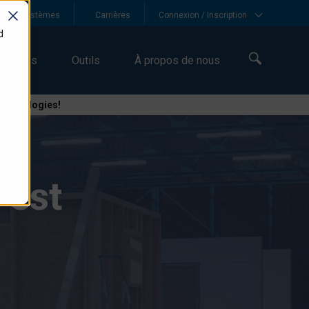
he de systèmes
Carrières
Connexion / Inscription
d
sources
Outils
À propos de nous
Technologies!
 est