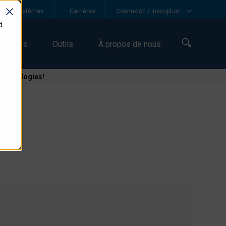
he de systèmes
Carrières
Connexion / Inscription
d
sources
Outils
À propos de nous
Technologies!