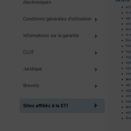
électroniques
acc
in.
Conditions générales d'utilisation
api
ass
bmp
Informations sur la garantie
in.
fil
fsl
CLUF
log
sup
sys
Juridique
sys
vie
w
w
Brevets
api
app
ass
tra
Sites affiliés à la STI
w
w
eb
ifi