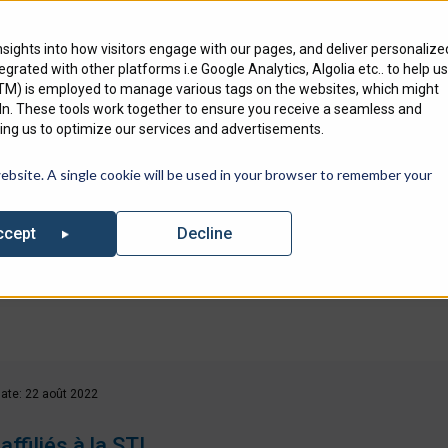
Où acheter
Recherc
nsights into how visitors engage with our pages, and deliver personalize
ntegrated with other platforms i.e Google Analytics, Algolia etc.. to help us
Produits
Marchés que
nous servons
Res
GTM) is employed to manage various tags on the websites, which might
edIn. These tools work together to ensure you receive a seamless and
ng us to optimize our services and advertisements.
tre liste d’événements à venir où vous pourrez retrouver Specified 
website. A single cookie will be used in your browser to remember your
Decline
ccept
ate: 22 août 2022
affiliés à la STI