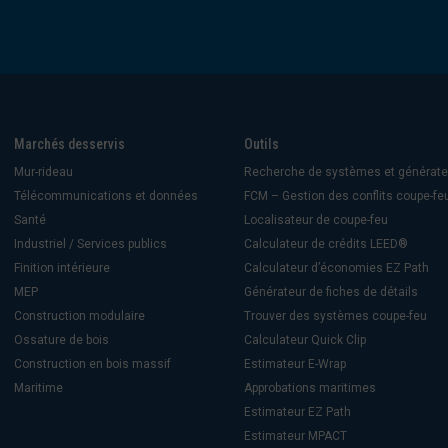
Marchés desservis
Outils
Mur-rideau
Recherche de systèmes et générate
Télécommunications et données
FCM – Gestion des conflits coupe-fe
Santé
Localisateur de coupe-feu
Industriel / Services publics
Calculateur de crédits LEED®
Finition intérieure
Calculateur d’économies EZ Path
MEP
Générateur de fiches de détails
Construction modulaire
Trouver des systèmes coupe-feu
Ossature de bois
Calculateur Quick Clip
Construction en bois massif
Estimateur E-Wrap
Maritime
Approbations maritimes
Estimateur EZ Path
Estimateur MPACT