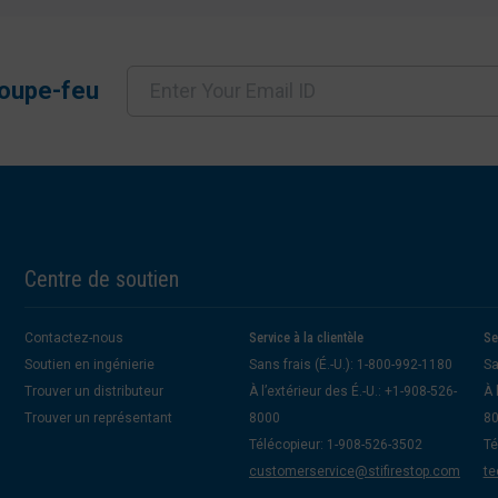
coupe-feu
Centre de soutien
Contactez-nous
Service à la clientèle
Se
Soutien en ingénierie
Sans frais (É.-U.): 1-800-992-1180
Sa
Trouver un distributeur
À l’extérieur des É.-U.: +1-908-526-
À 
Trouver un représentant
8000
8
Télécopieur: 1-908-526-3502
Té
customerservice@stifirestop.com
te