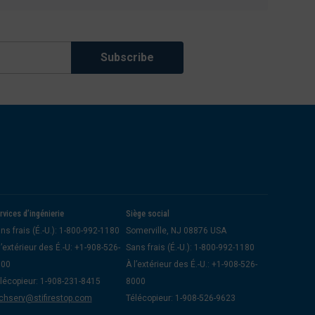
rvices d’ingénierie
Siège social
ns frais (É.-U.): 1-800-992-1180
Somerville, NJ 08876 USA
l’extérieur des É.-U: +1-908-526-
Sans frais (É.-U.): 1-800-992-1180
000
À l’extérieur des É.-U.: +1-908-526-
lécopieur: 1-908-231-8415
8000
chserv@stifirestop.com
Télécopieur: 1-908-526-9623