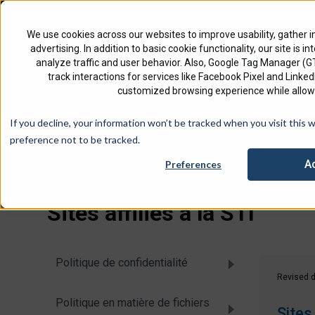
North America
Français - Canada
We use cookies across our websites to improve usability, gather i
advertising. In addition to basic cookie functionality, our site is i
analyze traffic and user behavior. Also, Google Tag Manager (
track interactions for services like Facebook Pixel and Link
customized browsing experience while allowi
Consultez no
If you decline, your information won’t be tracked when you visit this 
Accueil
Juridique
Sites affiliés à la STI
preference not to be tracked.
A
Preferences
Sites affiliés à la STI
Politique de confidentialité
Revised d
Politique en matière de fichiers
Sites 