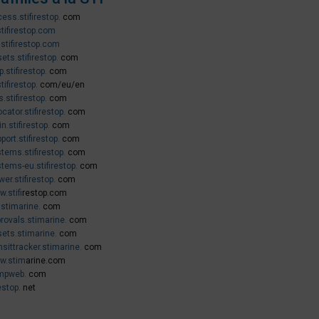
ess.stifirestop.
com
stifirestop.com
.stifirestop.com
ets.stifirestop.
com
.stifirestop.
com
stifirestop.
com/eu/en
es.stifirestop.
com
ocator.stifirestop.
com
in.stifirestop.
com
port.stifirestop.
com
tems.stifirestop.
com
tems-eu.stifirestop.
com
wer.stifirestop.
com
w.stif
irestop.com
.stimarine.
com
rovals.stimarine.
com
ets.stimarine.
com
nsittracker.stimarine.
com
w.stim
arine.com
mpweb.
com
restop.
net