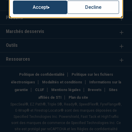
Decline
Accept
Produits
Marchés desservis
Outils
Ressources
Politique de confidentialité
Politique sur les fichiers
électroniques
Modalités et conditions
Informations sur la
garantie
CLUF
Mentions légales
Brevets
Sites
affiliés de STI
Plan du site
SpecSeal®, EZ Path®, Triple S®, Ready®, SpeedFlex®, FyreFlange®,
E-Wrap® et Firestop Locator® sont des marques déposées de
Specified Technologies Inc. Powershield, Fast Tack et HighTraffic
sont des marques de commerce de Specified Technologies Inc. Ce
site est protégé par reCAPTCHA et les Règles de confidentialité