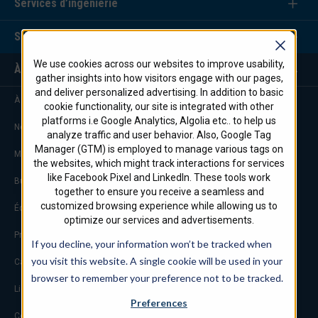
Services d’ingénierie
Siège social
We use cookies across our websites to improve usability,
À propos
gather insights into how visitors engage with our pages,
and deliver personalized advertising. In addition to basic
À propos de STI Firestop/Marine
cookie functionality, our site is integrated with other
platforms i.e Google Analytics, Algolia etc.. to help us
Notre engagement
analyze traffic and user behavior. Also, Google Tag
Manager (GTM) is employed to manage various tags on
Marketing et publicité
the websites, which might track interactions for services
like Facebook Pixel and LinkedIn. These tools work
Bureaux à l’échelle mondiale
together to ensure you receive a seamless and
customized browsing experience while allowing us to
Équipe de services d’ingénierie
optimize our services and advertisements.
Projets notables
If you decline, your information won’t be tracked when
you visit this website. A single cookie will be used in your
Carrières
browser to remember your preference not to be tracked.
Liens de l’industrie
Preferences
Certification ISO 9001