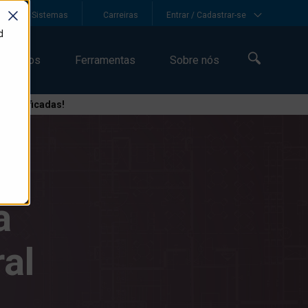
uisa de Sistemas
Carreiras
Entrar / Cadastrar-se
d
Recursos
Ferramentas
Sobre nós
Especificadas!
p,
a
al