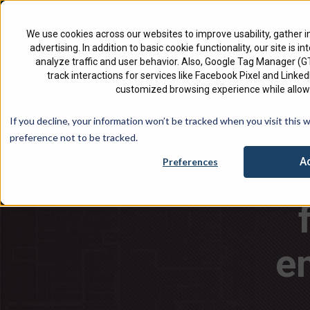
North America
Português - Brasil
We use cookies across our websites to improve usability, gather i
advertising. In addition to basic cookie functionality, our site is i
analyze traffic and user behavior. Also, Google Tag Manager (
track interactions for services like Facebook Pixel and Link
customized browsing experience while allowi
Confira nossa
If you decline, your information won’t be tracked when you visit this 
preference not to be tracked.
S
A
Preferences
e