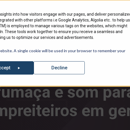
Onde Comprar
Pesq
nsights into how visitors engage with our pages, and deliver personalize
ntegrated with other platforms i.e Google Analytics, Algolia etc.. to help us
Produtos
Mercados
Nós Servimos
GTM) is employed to manage various tags on the websites, which might
edIn. These tools work together to ensure you receive a seamless and
ng us to optimize our services and advertisements.
 lista de Próximos Eventos onde você pode encontrar Tecnologias 
website. A single cookie will be used in your browser to remember your
oluções de Firesto
Decline
ccept
fumaça e som par
mpreiteiros em ger