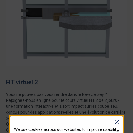
FIT virtuel 2
Vous ne pouvez pas vous rendre dans le New Jersey ?
Rejoignez-nous en ligne pour le cours virtuel FIT 2 de 2 jours -
une formation interactive et à fort impact sur les coupe-feu,
conçue pour des applications réelles et une évolution de carrière
sérieuse.
Quand : Les 17 et 18 décembre 2025
We use cookies across our websites to improve usability,
Crédits réalisables : BICSI 6 CEC | AIA 8 LU/HSW